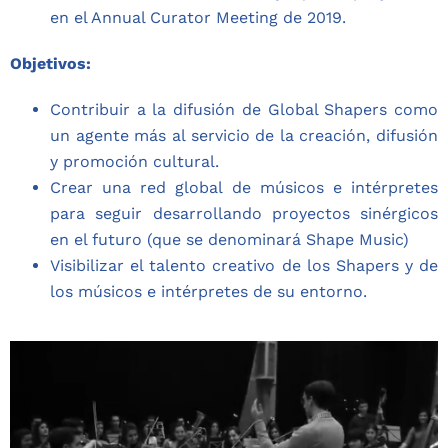
en el Annual Curator Meeting de 2019.
Objetivos:
Contribuir a la difusión de Global Shapers como
un agente más al servicio de la creación, difusión
y promoción cultural.
Crear una red global de músicos e intérpretes
para seguir desarrollando proyectos sinérgicos
en el futuro (que se denominará Shape Music)
Visibilizar el talento creativo de los Shapers y de
los músicos e intérpretes de su entorno.