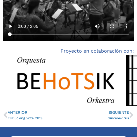
Proyecto en colaboración con:
ANTERIOR
SIGUIENTE
EUFucking Vote 2019
Gincanavirus